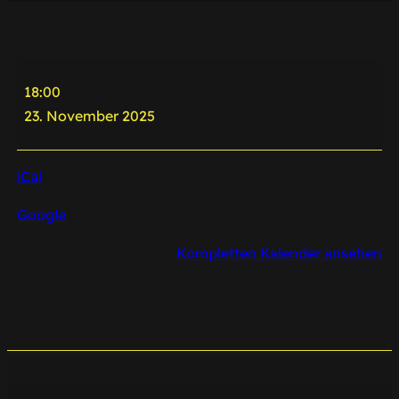
Chor-
18:00
Event
23. November 2025
Intern
iCal
Google
Kompletten Kalender ansehen