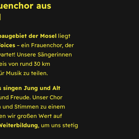
uenchor aus
l
augebiet der Mosel
liegt
Voices
– ein Frauenchor, der
rwartet! Unsere Sängerinnen
is von rund 30 km
r Musik zu teilen.
s singen Jung und Alt
und Freude. Unser Chor
n und Stimmen zu einem
en wir großen Wert auf
Weiterbildung
, um uns stetig