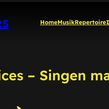
es
Home
Musik
Repertoire
ices – Singen m