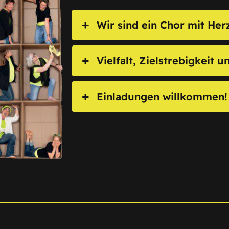
Wir sind ein Chor mit He
Vielfalt, Zielstrebigkeit u
Einladungen willkommen!